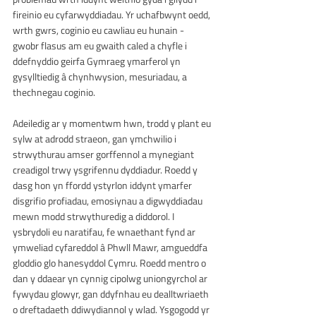
fireinio eu cyfarwyddiadau. Yr uchafbwynt oedd, 
wrth gwrs, coginio eu cawliau eu hunain - 
gwobr flasus am eu gwaith caled a chyfle i 
ddefnyddio geirfa Gymraeg ymarferol yn 
gysylltiedig â chynhwysion, mesuriadau, a 
thechnegau coginio.
Adeiledig ar y momentwm hwn, trodd y plant eu 
sylw at adrodd straeon, gan ymchwilio i 
strwythurau amser gorffennol a mynegiant 
creadigol trwy ysgrifennu dyddiadur. Roedd y 
dasg hon yn ffordd ystyrlon iddynt ymarfer 
disgrifio profiadau, emosiynau a digwyddiadau 
mewn modd strwythuredig a diddorol. I 
ysbrydoli eu naratifau, fe wnaethant fynd ar 
ymweliad cyfareddol â Phwll Mawr, amgueddfa 
gloddio glo hanesyddol Cymru. Roedd mentro o 
dan y ddaear yn cynnig cipolwg uniongyrchol ar 
fywydau glowyr, gan ddyfnhau eu dealltwriaeth 
o dreftadaeth ddiwydiannol y wlad. Ysgogodd yr 