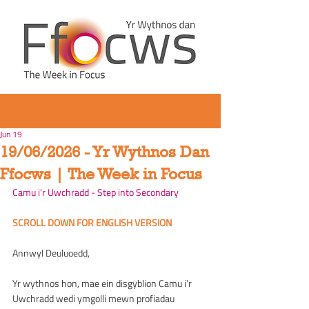
Post
Jun 19
19/06/2026 - Yr Wythnos Dan
Ffocws | The Week in Focus
Camu i'r Uwchradd - Step into Secondary
SCROLL DOWN FOR ENGLISH VERSION
Annwyl Deuluoedd, 
Yr wythnos hon, mae ein disgyblion Camu i’r 
Uwchradd wedi ymgolli mewn profiadau 