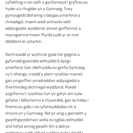
cyfoethog o ran iaith a gynlluniwyd i gryfhau eu 
hyder a’u rhuglder yn y Gymraeg. Trwy 
gymysgedd deinamig o dasgau ymarferol a 
chreadigol, maent wedi archwilio iaith 
addysgiadol, wyddonol, amser gorffennol, a 
mynegiannol mewn ffyrdd sydd yr un mor 
ddiddorol ac ystyrlon.
Dechreuodd yr wythnos gyda her goginio a 
gyfunodd gywirdeb ieithyddol â dysgu 
ymarferol. Gan ddefnyddio eu geirfa Gymraeg 
sy’n ehangu, creodd y plant ryseitiau manwl, 
gan ymgorffori ymadroddion addysgiadol a 
therminoleg dechnegol wyddonol. Roedd 
ysgrifennu’r ryseitiau hyn yn gofyn am sylw 
gofalus i ddilyniannu a chywirdeb, gan eu helpu i 
fireinio eu gallu i roi cyfarwyddiadau clir a 
chryno yn y Gymraeg. Nid yn unig y gwnaeth y 
gweithgaredd hwn wella eu sgiliau ieithyddol 
ond hefyd annog gwaith tîm a datrys 
problemau wrth iddynt weithio gyda’i gilydd i 