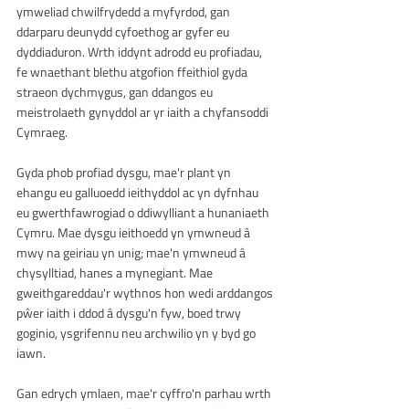
ymweliad chwilfrydedd a myfyrdod, gan 
ddarparu deunydd cyfoethog ar gyfer eu 
dyddiaduron. Wrth iddynt adrodd eu profiadau, 
fe wnaethant blethu atgofion ffeithiol gyda 
straeon dychmygus, gan ddangos eu 
meistrolaeth gynyddol ar yr iaith a chyfansoddi 
Cymraeg.
Gyda phob profiad dysgu, mae'r plant yn 
ehangu eu galluoedd ieithyddol ac yn dyfnhau 
eu gwerthfawrogiad o ddiwylliant a hunaniaeth 
Cymru. Mae dysgu ieithoedd yn ymwneud â 
mwy na geiriau yn unig; mae'n ymwneud â 
chysylltiad, hanes a mynegiant. Mae 
gweithgareddau'r wythnos hon wedi arddangos 
pŵer iaith i ddod â dysgu'n fyw, boed trwy 
goginio, ysgrifennu neu archwilio yn y byd go 
iawn.
Gan edrych ymlaen, mae'r cyffro'n parhau wrth 