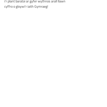
i'r plant baratoi ar gyfer wythnos arall llawn 
cyffro o gloywi'r iaith Gymraeg!