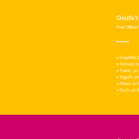
Geirfa'
Post Office
• Swyddfa bo
• Annwyl, o
• Trwm , yn
• Ysgafn, y
• Mawr, yn 
• Bach, yn ll