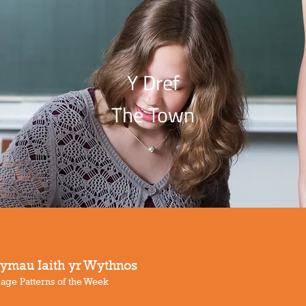
Y Dref
The Town
trymau Iaith yr Wythnos
age Patterns of the Week