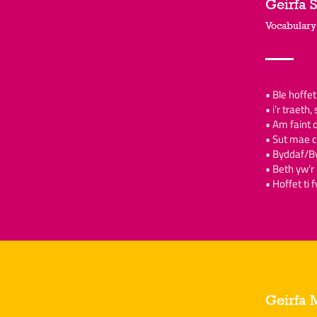
Geirfa 
Vocabulary
• Ble hoffe
• i’r traeth,
• Am faint 
• Sut mae c
• Byddaf/By
• Beth yw’r 
• Hoffet ti
Geirfa 