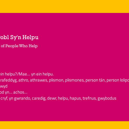
Pobl Sy'n Helpu
 of People Who Help
ein helpu?/Mae… yn ein helpu.
arafeddyg, athro, athrawes, plismon, plismones, person tȃn, person lolipo
ywyd
 fod yn… achos…
, cryf, yn gwrando, caredig, dewr, helpu, hapus, trefnus, gwybodus