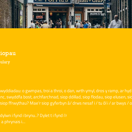
Siopau
ulary
rwyddiadau: o gwmpas, troi a throi, o dan, wrth ymyl, dros y ramp, ar hyd 
anc, swyddfa bost, archfarchnad, siop ddillad, siop flodau, siop elusen, sio
siop ffrwythau? Mae'r siop gyferbyn â/ drws nesaf i / tu ôl i / ar bwys / o
dylwn i fynd i brynu..? Dylet t i fynd i'r
op a phrynais i…