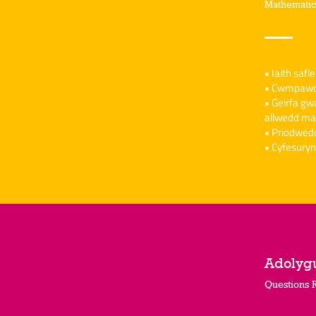
Mathematic
• Iaith saf
• Cwmpawd-
• Geirfa gw
allwedd ma
• Priodwedd
• Cyfesury
Adolyg
Questions 