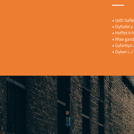
• Iaith Safl
• Dyfodol y
• Hoffet ti 
• Mae gandd
• Gyferbyn â
• Dylwn i...