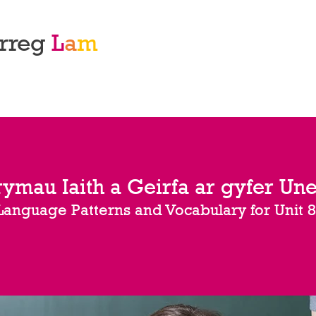
rreg
L
a
m
rymau Iaith a Geirfa
ar gyfer
Une
Language Patterns and Vocabulary for Unit 8