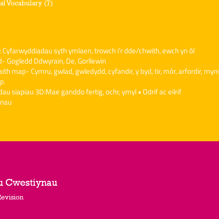
al Vocabulary (7)
le: Cyfarwyddiadau syth ymlaen, trowch i'r dde/chwith, ewch yn ôl
 Gogledd Ddwyrain, De, Gorllewin
aith map- Cymru, gwlad, gwledydd, cyfandir, y byd, tir, môr, arfordir, my
p.
au siapiau 3D:Mae ganddo fertig, ochr, ymyl • Odrif ac eilrif
nnau
u Cwestiynau
Revision