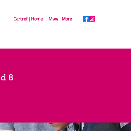
Cartref | Home
Mwy | More
d 8