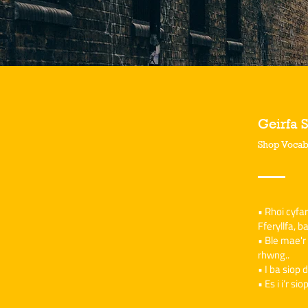
Geirfa 
Shop Vocab
• Rhoi cyfa
Fferyllfa, b
• Ble mae'r 
rhwng..
• I ba siop d
• Es i i’r si