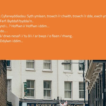
e: Cyfarwyddiadau: Syth ymlaen, trowch i’r chwith, trowch i’r dde, ewch yn
 Ferf: Byddaf/byddai’n..
fynd i... ? Hoffwn i/ Hoffwn i ddim…
o... .
/ drws nesaf i / tu ôl i / ar bwys / o flaen / rhwng..
/ Ddylwn i ddim...