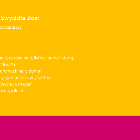
r Swyddfa Bost
 Vocabulary
st, cerdyn post, llythyr, parsel, stamp.
ddi wrth
 drymach na, y trymaf
n ysgafnach na, yr ysgafnaf
fwy na , y mwyaf
ai na, y lleiaf