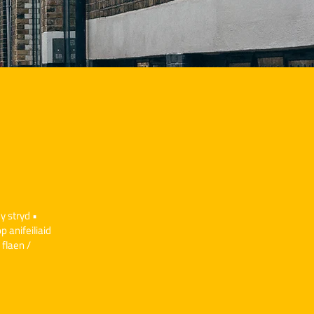
y stryd •
p anifeiliaid
 flaen /