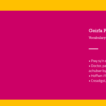
Geirfa 
Vocabulary
• Pwy sy’n 
• Doctor, p
achubwr b
• Hoffwn i
• Creadigol