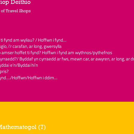
Siop Deithio
 of Travel Shops
t ti fynd am wyliau? / Hoffwn i fynd…
 sgïo, i’r carafan, ar long, gwersylla
o amser hoffet ti fynd? Hoffwn i fynd am wythnos/pythefnos
yrraedd?/ Byddaf yn cyrraedd ar fws, mewn car, ar awyren, ar long, ar d
ddai e’n/Byddai hi’n
pris?
 fynd…./Hoffwn/Hoffwn i ddim…
Mathemategol (7)